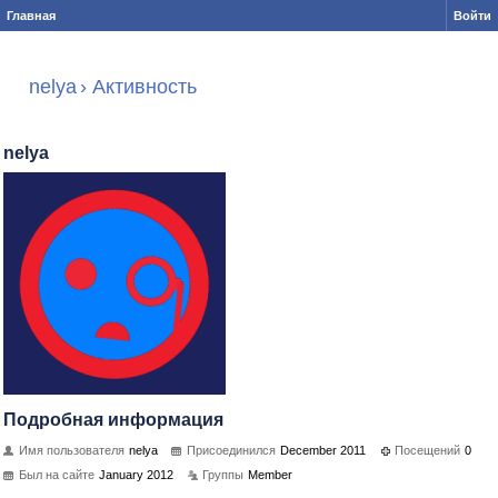
Главная
Войти
nelya
›
Активность
nelya
Подробная информация
Имя пользователя
nelya
Присоединился
December 2011
Посещений
0
Был на сайте
January 2012
Группы
Member