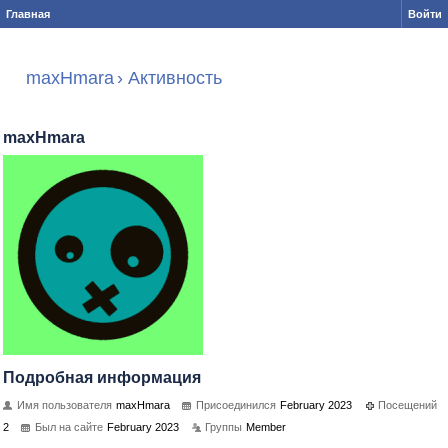
Главная
Войти
maxHmara
›
Активность
maxHmara
Подробная информация
Имя пользователя
maxHmara
Присоединился
February 2023
Посещений
2
Был на сайте
February 2023
Группы
Member