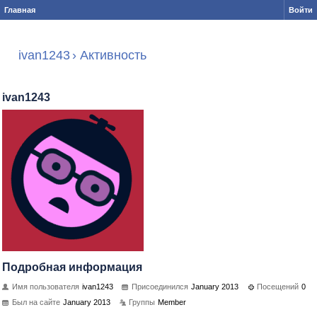
Главная
Войти
ivan1243
›
Активность
ivan1243
Подробная информация
Имя пользователя
ivan1243
Присоединился
January 2013
Посещений
0
Был на сайте
January 2013
Группы
Member