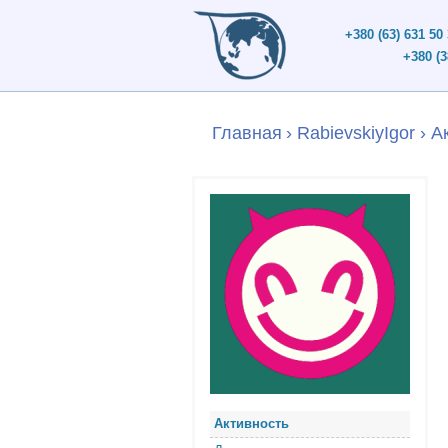
+380 (63) 631 50
+380 (3
Главная
›
RabievskiyIgor
›
А
Активность