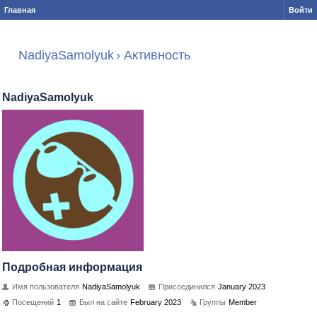
Главная
Войти
NadiyaSamolyuk
›
Активность
NadiyaSamolyuk
Подробная информация
Имя пользователя
NadiyaSamolyuk
Присоединился
January 2023
Посещений
1
Был на сайте
February 2023
Группы
Member