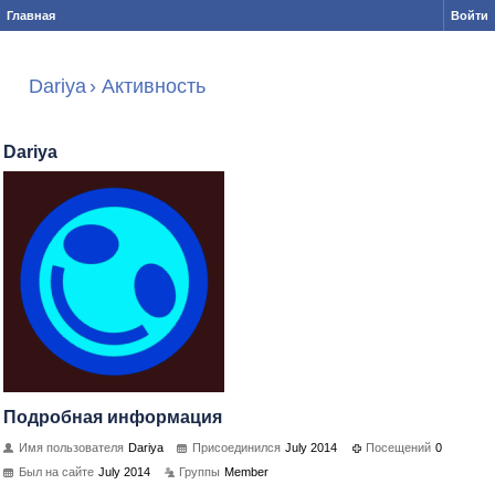
Главная
Войти
Dariya
›
Активность
Dariya
Подробная информация
Имя пользователя
Dariya
Присоединился
July 2014
Посещений
0
Был на сайте
July 2014
Группы
Member