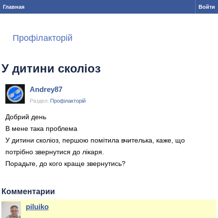
Главная
Войти
Профілакторій
У дитини сколіоз
Andrey87
Раздел:
Профілакторій
Добрий день
В мене така проблема
У дитини сколіоз, першою помітила вчителька, каже, що
потрібно звернутися до лікаря.
Порадьте, до кого краще звернутись?
Комментарии
piluiko