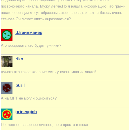
позвоночного канала. Мужу легче.Но я нашла информацию что грыжи
после операции могут образовываться вновь,так вот ,я боюсь очень
стеноза.Он может опять образоваться?
Штайнмайер
А оперировать кто будет, умники?
riko
думаю что такое желание есть у очень многих людей
buril
А на МРТ не могли ошибиться?
grinevgich
Последнее наверное лишнее, но я просто в шоке