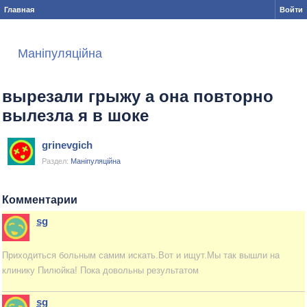
Главная
Войти
Маніпуляційна
вырезали грыжу а она повторно
вылезла я в шоке
grinevgich
Раздел:
Маніпуляційна
Комментарии
sg
Приходиться больным самим искать.Вот и ищут.Мы так вышли на
клинику Пилюйка! Пока довольны результатом
sg