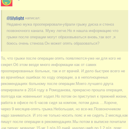
@lilylight
написал:
Недавно мужа прооперировали-убрали грыжу диска и стеноз
позвоночного канала. Мужу легче.Но я нашла информацию что
грыжи после операции могут образовываться вновь,так вот ,я
боюсь очень стеноза.Он может опять образоваться?
То, что грыжи после операции опять появляются-уже ни для кого не
секрет.Об этом везде много информации как от самих
прооперированных больных, так и от врачей. И дело быстрее всего не
во врачебных ошибках по ходу операции, а в неполноценных
рекомендациях больному после операции.Моего лучшего друга
оперировали в 2014 году в Ромоданова, прекрасно прошла операция,
полгода как новеннькит ходил.Но потом он приступил к прежней жизни,
работа в офисе по 6 часов сидя за компом, потом дача ....Короче,
через 9 месяцев-опять грыжа.Небольшая, но все-же.Позвоночником
надо заниматься. И это не только носить пояс и не сидеть 2 месяца,как
пишут после операции в рекомендациях.Мы потом в выписке почитали
-ци тирую: мовалис 15 мг 1 р/д-10 дней, нуклео цмф по 1 2 р/д, пояс