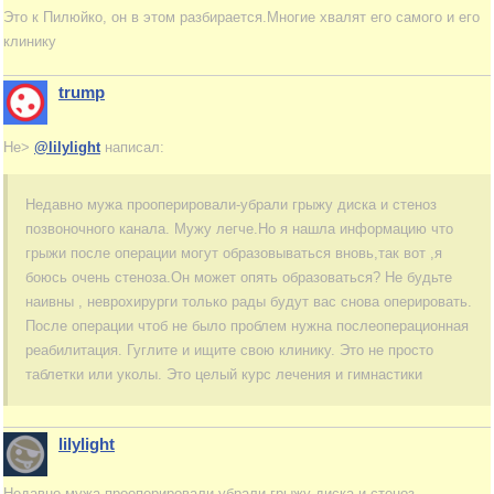
Это к Пилюйко, он в этом разбирается.Многие хвалят его самого и его
клинику
trump
Не>
@lilylight
написал:
Недавно мужа прооперировали-убрали грыжу диска и стеноз
позвоночного канала. Мужу легче.Но я нашла информацию что
грыжи после операции могут образовываться вновь,так вот ,я
боюсь очень стеноза.Он может опять образоваться? Не будьте
наивны , неврохирурги только рады будут вас снова оперировать.
После операции чтоб не было проблем нужна послеоперационная
реабилитация. Гуглите и ищите свою клинику. Это не просто
таблетки или уколы. Это целый курс лечения и гимнастики
lilylight
Недавно мужа прооперировали-убрали грыжу диска и стеноз