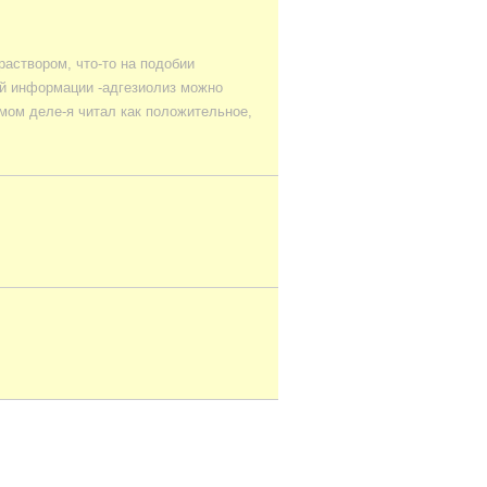
аствором, что-то на подобии
ой информации -адгезиолиз можно
мом деле-я читал как положительное,