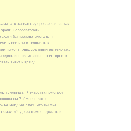
ами: это же ваше здоровье,как вы так
 врачи :невропатологи
а .Хотя бы невропатолога для
ечить вас или отправлять к
вам помочь: эпидуральный адгезиолис,
ы здесь все начитанные , в интернете
вать визит к врачу .
сом туловища . Лекарства помогают
проспаном ? У меня часто
ь не могу без слез. Что вы мне
е поможет?Где ее можно сделать и