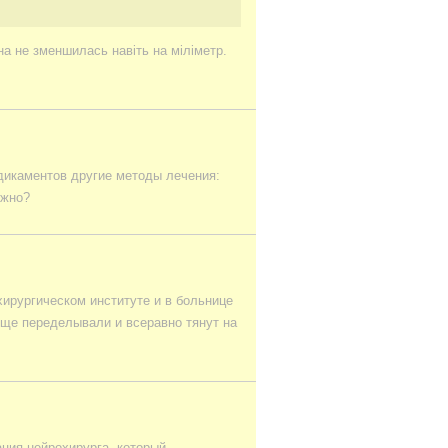
на не зменшилась навіть на міліметр.
дикаментов другие методы лечения:
ожно?
хирургическом институте и в больнице
ще переделывали и всеравно тянут на
ция нейрохирурга, который