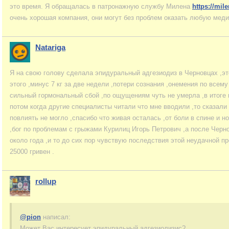
это время. Я обращалась в патронажную службу Милена
https://mile
очень хорошая компания, они могут без проблем оказать любую мед
Natariga
Я на свою голову сделала эпидуральный адгезиодиз в Черновцах ,эт
этого ,минус 7 кг за две недели ,потери сознания ,онемения по всем
сильный гормональный сбой ,по ощущениям чуть не умерла ,в итоге 
потом когда другие специалисты читали что мне вводили ,то сказали
повлиять не могло ,спасибо что живая осталась ,от боли в спине и н
,бог по проблемам с грыжами Курилиц Игорь Петрович ,а после Черн
около года ,и то до сих пор чувствую последствия этой неудачной пр
25000 гривен .
rollup
@pion
написал:
Может Вас интересует эпидуральный адгезиолизис?