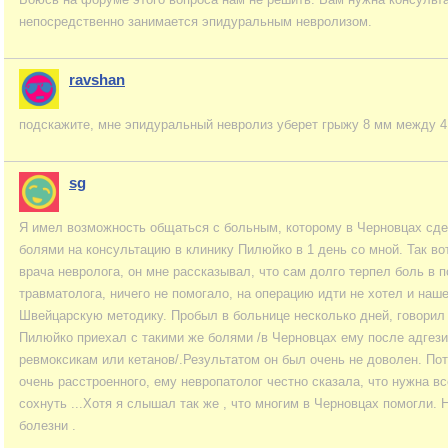
непосредственно занимается эпидуральным невролизом.
ravshan
подскажите, мне эпидуральный невролиз уберет грыжу 8 мм между 4
sg
Я имел возможность общаться с больным, которому в Черновцах сде
болями на консультацию в клинику Пилюйко в 1 день со мной. Так во
врача невролога, он мне рассказывал, что сам долго терпел боль в п
травматолога, ничего не помогало, на операцию идти не хотел и наш
Швейцарскую методику. Пробыл в больнице несколько дней, говорил ,
Пилюйко приехал с такими же болями /в Черновцах ему после адгез
ревмоксикам или кетанов/.Результатом он был очень не доволен. Пот
очень расстроенного, ему невропатолог честно сказала, что нужна вс
сохнуть ...Хотя я слышал так же , что многим в Черновцах помогли. 
болезни .