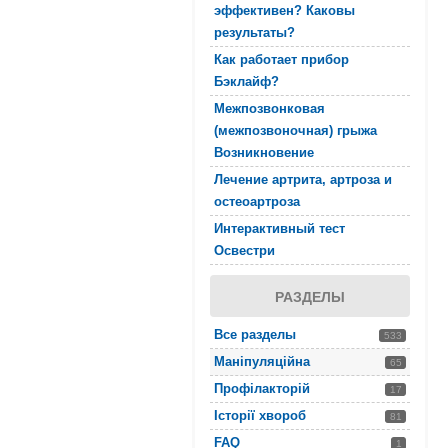
эффективен? Каковы
результаты?
Как работает прибор
Бэклайф?
Межпозвонковая
(межпозвоночная) грыжа
Возникновение
Лечение артрита, артроза и
остеоартроза
Интерактивный тест
Освестри
РАЗДЕЛЫ
Все разделы
533
Маніпуляційна
65
Профілакторій
17
Історії хвороб
81
FAQ
1