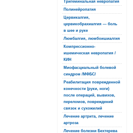
Тригеминальная невропатия
Полинейропатия
Цервикалгия,
цервикобрахиалгия — боль
в шее и руке
Люмбалгия, люмбоишиалгия
Компрессионно-
ишемическая невропатия /
КИН
Миофасциальный болевой
синдром /МФБС/
Реабилитация поврежденной
конечности (руки, ноги)
после операций, вывихов,
переломов, повреждений
связок и сухожилий
Лечение артрита, лечение
артроза
Лечение болезни Бехтерева