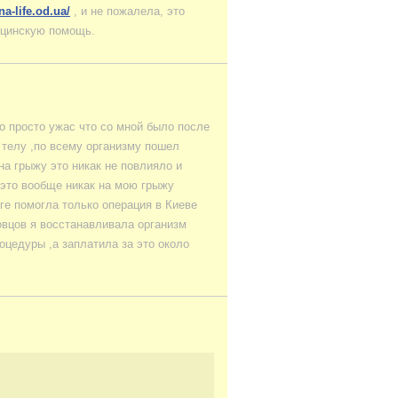
na-life.od.ua/
, и не пожалела, это
ицинскую помощь.
о просто ужас что со мной было после
у телу ,по всему организму пошел
на грыжу это никак не повлияло и
 это вообще никак на мою грыжу
оге помогла только операция в Киеве
овцов я восстанавливала организм
оцедуры ,а заплатила за это около