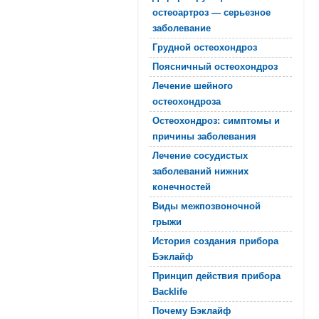
остеоартроз — серьезное
заболевание
Грудной остеохондроз
Поясничный остеохондроз
Лечение шейного
остеохондроза
Остеохондроз: симптомы и
причины заболевания
Лечение сосудистых
заболеваний нижних
конечностей
Виды межпозвоночной
грыжи
История создания прибора
Бэклайф
Принцип действия прибора
Backlife
Почему Бэклайф