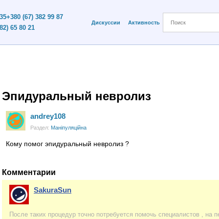
 35
+380 (67) 382 99 87
Дискуссии
Активность
82) 65 80 21
Эпидуральный невролиз
andrey108
Раздел:
Маніпуляційна
Кому помог эпидуральный невролиз ?
Комментарии
SakuraSun
После таких процедур точно потребуется помочь специалистов , на 