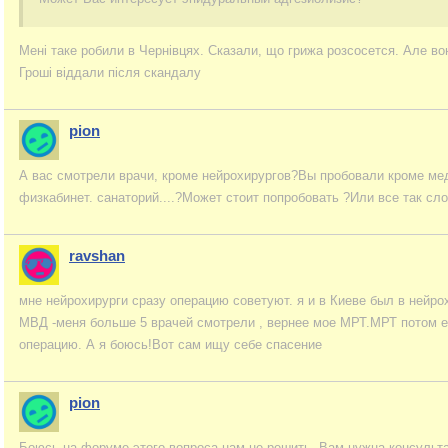
Мені таке робили в Чернівцях. Сказали, що грижа розсосется. Але во
Гроші віддали після скандалу
pion
А вас смотрели врачи, кроме нейрохирургов?Вы пробовали кроме ме
физкабинет. санаторий....?Может стоит попробовать ?Или все так сл
ravshan
мне нейрохирурги сразу операцию советуют. я и в Киеве был в нейро
МВД -меня больше 5 врачей смотрели , вернее мое МРТ.МРТ потом е
операцию. А я боюсь!Вот сам ищу себе спасение
pion
Боюсь на форуме этого вопроса нам не решить. Вам нужна консульта