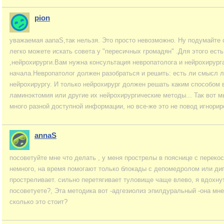
pion
уважаемая aanaS,так нельзя. Это просто невозможно. Ну подумайте с
легко можете искать совета у "пересичных громадян" .Для этого есть
,нейрохирурги.Вам нужна консультация невропатолога и нейрохирург
начала.Невропатолог должен разобраться и решить: есть ли смысл л
нейрохирургу. И только нейрохирург должен решать каким способом 
ламинэктомия или другие их нейрохирургические методы... Так вот м
много разной доступной информации, но все-же это не повод игнориро
annaS
посоветуйте мне что делать , у меня прострелы в пояснице с переко
немного, на время помогают только блокады с депомедролом или ди
простреливает. сильно перетягивает туловище чаще влево, я вдохнут
посоветуете?, Эта методика вот -адгезиолиз эпилдуральный -она мн
сколько это стоит?