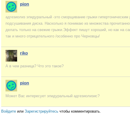
pion
адгезиолиз эпидуральный -это сморщивание грыжи гипертоническим р
подсушивания диска. Насколько я понимаю из множества прочитанн
делать только на свежие грыжи.Эффект пишут хороший, но как на са
так и много отрицательного /особенно про Черновцы/
riko
А в чем разница? Что это такое?
pion
Может Вас интересует эпидуральный адгезиолизис?
Войдите
или
Зарегистрируйтесь
чтобы комментировать.