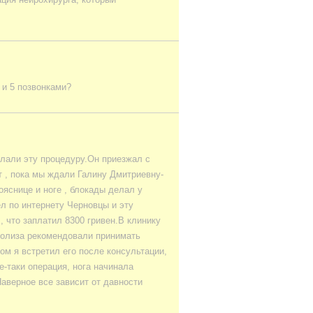
 и 5 позвонками?
лали эту процедуру.Он приезжал с
т , пока мы ждали Галину Дмитриевну-
ояснице и ноге , блокады делал у
ел по интернету Черновцы и эту
 что заплатил 8300 гривен.В клинику
иолиза рекомендовали принимать
ом я встретил его после консультации,
е-таки операция, нога начинала
Наверное все зависит от давности