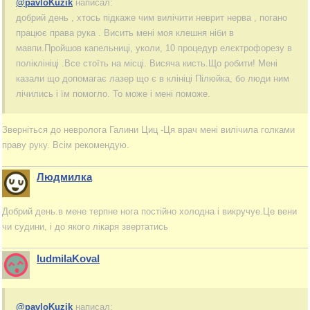
@pavloKuzik
написал:
добрий день , хтось підкаже чим вилічити неврит нерва , погано
працює права рука . Висить мені моя клешня ніби в
мавпи.Пройшов капельниці, уколи, 10 процедур елєктрофорезу в
поліклініці .Все стоїть на місці. Висяча кисть.Що робити! Мені
казали що допомагає лазер що є в клініці Пілюйка, бо люди ним
лічились і їм помогло. То може і мені поможе.
Зверніться до невролога Галини Циц -Ця врач мені вилічила голками
праву руку. Всім рекомендую.
Людмилка
Добрий день.в мене терпне нога постійно холодна і викручуе.Це вени
чи судини, і до якого лікаря звертатись
ludmilaKoval
@pavloKuzik
написал: