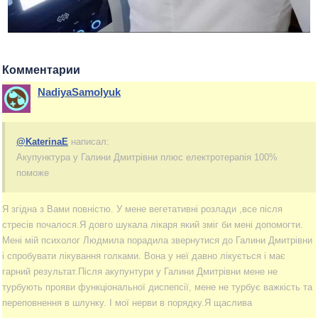
Комментарии
NadiyaSamolyuk
@KaterinaE
написал:
Акупунктура у Галини Дмитрівни плюс електротерапія 100%
поможе
Я згідна з Вами повністю. У мене вегетативні розлади ,все після
стресів почалося.Я довго шукала лікаря який зміг би мені допомогти.
Мені мій психолог Людмила порадила звернутися до Галини Дмитрівни
і спробувати лікування голками. Вона у неї давно лікується і має
гарний результат.Після акупунтури у Галини Дмитрівни мене не
турбують прояви функціональної диспепсії, мене не турбує важкість та
переповнення в шлунку. І мої нерви в порядку.Я щаслива