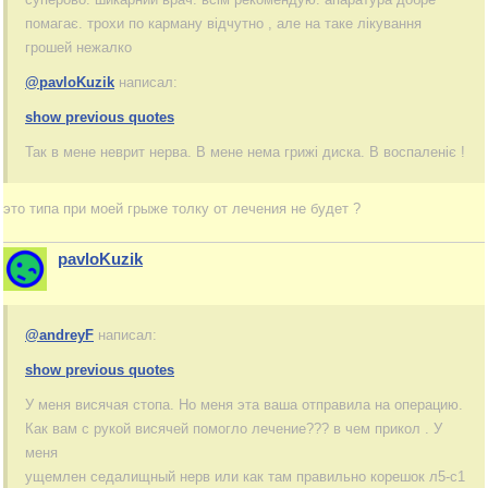
помагає. трохи по карману відчутно , але на таке лікування
грошей нежалко
@pavloKuzik
написал:
show previous quotes
Так в мене неврит нерва. В мене нема грижі диска. В воспаленіє !
это типа при моей грыже толку от лечения не будет ?
pavloKuzik
@andreyF
написал:
show previous quotes
У меня висячая стопа. Но меня эта ваша отправила на операцию.
Как вам с рукой висячей помогло лечение??? в чем прикол . У
меня
ущемлен седалищный нерв или как там правильно корешок л5-с1