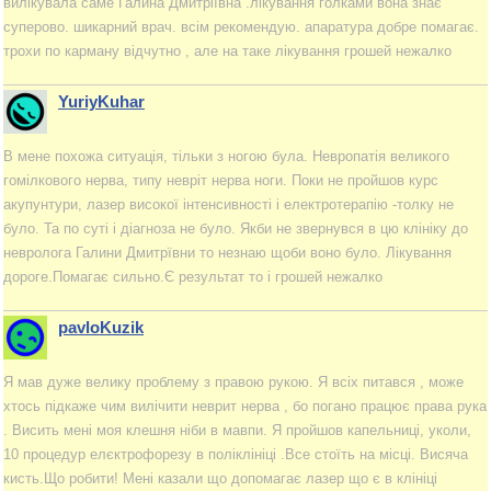
вилікувала саме Галина Дмитріївна .лікування голками вона знає
суперово. шикарний врач. всім рекомендую. апаратура добре помагає.
трохи по карману відчутно , але на таке лікування грошей нежалко
YuriyKuhar
В мене похожа ситуація, тільки з ногою була. Невропатія великого
гомілкового нерва, типу невріт нерва ноги. Поки не пройшов курс
акупунтури, лазер високої інтенсивності і електротерапію -толку не
було. Та по суті і діагноза не було. Якби не звернувся в цю клініку до
невролога Галини Дмитрївни то незнаю щоби воно було. Лікування
дороге.Помагає сильно.Є результат то і грошей нежалко
pavloKuzik
Я мав дуже велику проблему з правою рукою. Я всіх питався , може
хтось підкаже чим вилічити неврит нерва , бо погано працює права рука
. Висить мені моя клешня ніби в мавпи. Я пройшов капельниці, уколи,
10 процедур елєктрофорезу в поліклініці .Все стоїть на місці. Висяча
кисть.Що робити! Мені казали що допомагає лазер що є в клініці