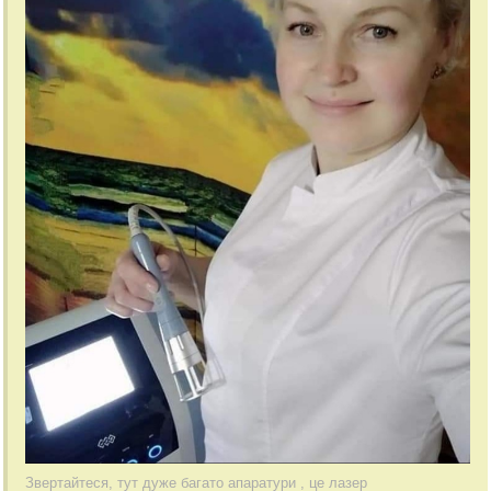
Звертайтеся, тут дуже багато апаратури , це лазер