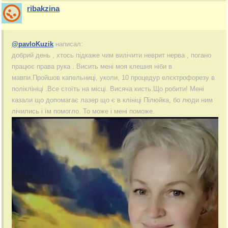
ribakzina
@pavloKuzik
написал:
добрий день , хтось підкаже чим вилічити неврит нерва , погано
працює права рука . Висить мені моя клешня ніби в
мавпи.Пройшов капельниці, уколи, 10 процедур елєктрофорезу в
поліклініці .Все стоїть на місці. Висяча кисть.Що робити! Мені
казали що допомагає лазер що є в клініці Пілюйка, бо люди ним
лічились і їм помогло. То може і мені поможе.