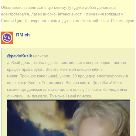
Обовязково зверніться в цю клініку.Тут дуже добре допомогає
електротерапія, лазер високої інтенсивності і лікування голками у
Галини Циц.Це невролог клініки. дуже компетентний лікар. Рекомендую
RMich
@pavloKuzik
написал:
добрий день , хтось підкаже чим вилічити неврит нерва , погано
працює права рука . Висить мені моя клешня ніби в
мавпи.Пройшов капельниці, уколи, 10 процедур елєктрофорезу в
поліклініці .Все стоїть на місці. Висяча кисть.Що робити! Мені
казали що допомагає лазер що є в клініці Пілюйка, бо люди ним
лічились і їм помогло. То може і мені поможе.