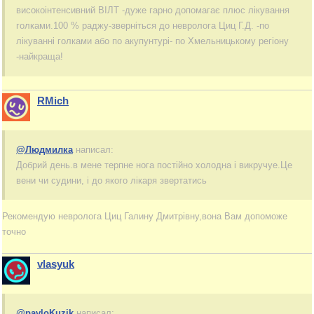
високоінтенсивний ВІЛТ -дуже гарно допомагає плюс лікування
голками.100 % раджу-зверніться до невролога Циц Г.Д. -по
лікуванні голками або по акупунтурі- по Хмельницькому регіону
-найкраща!
RMich
@Людмилка
написал:
Добрий день.в мене терпне нога постійно холодна і викручуе.Це
вени чи судини, і до якого лікаря звертатись
Рекомендую невролога Циц Галину Дмитрівну,вона Вам допоможе
точно
vlasyuk
@pavloKuzik
написал: