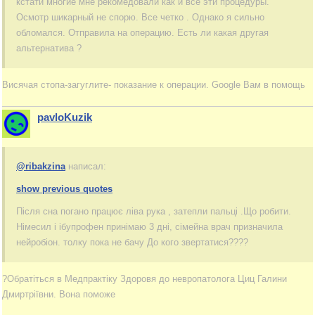
кстати многие мне рекомедовали как и все эти процедуры.
Осмотр шикарный не спорю. Все четко . Однако я сильно
обломался. Отправила на операцию. Есть ли какая другая
альтернатива ?
Висячая стопа-загуглите- показание к операции. Google Вам в помощь
pavloKuzik
@ribakzina
написал:
show previous quotes
Після сна погано працює ліва рука , затепли пальці .Що робити.
Німесил і ібупрофен принімаю 3 дні, сімейна врач призначила
нейробіон. толку пока не бачу До кого звертатися????
?Обратіться в Медпрактіку Здоровя до невропатолога Циц Галини
Дмиртріївни. Вона поможе