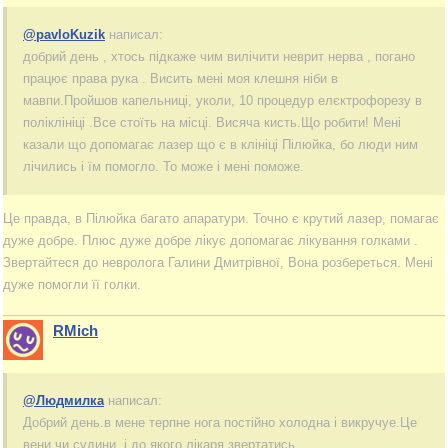
@pavloKuzik
написал:
добрий день , хтось підкаже чим вилічити неврит нерва , погано
працює права рука . Висить мені моя клешня ніби в
мавпи.Пройшов капельниці, уколи, 10 процедур елєктрофорезу в
поліклініці .Все стоїть на місці. Висяча кисть.Що робити! Мені
казали що допомагає лазер що є в клініці Пілюйка, бо люди ним
лічились і їм помогло. То може і мені поможе.
Це правда, в Пілюйка багато апаратури. Точно є крутий лазер, помагає
дуже добре. Плюс дуже добре лікує допомагає лікування голками .
Звертайтеся до невролога Галини Дмитрівної, Вона розбереться. Мені
дуже помогли її голки.
RMich
@Людмилка
написал:
Добрий день.в мене терпне нога постійно холодна і викручуе.Це
вени чи судини, і до якого лікаря звертатись