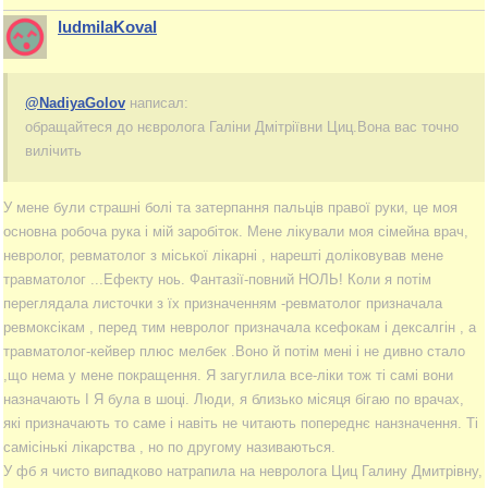
ludmilaKoval
@NadiyaGolov
написал:
обращайтеся до нєвролога Галіни Дмітріївни Циц.Вона вас точно
вилічить
У мене були страшні болі та затерпання пальців правої руки, це моя
основна робоча рука і мій заробіток. Мене лікували моя сімейна врач,
невролог, ревматолог з міської лікарні , нарешті доліковував мене
травматолог ...Ефекту ноь. Фантазії-повний НОЛЬ! Коли я потім
переглядала листочки з їх призначенням -ревматолог призначала
ревмоксікам , перед тим невролог призначала ксефокам і дексалгін , а
травматолог-кейвер плюс мелбек .Воно й потім мені і не дивно стало
,що нема у мене покращення. Я загуглила все-ліки тож ті самі вони
назначають І Я була в шоці. Люди, я близько місяця бігаю по врачах,
які призначають то саме і навіть не читають попереднє нанзначення. Ті
самісінькі лікарства , но по другому називаються.
У фб я чисто випадково натрапила на невролога Циц Галину Дмитрівну,