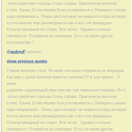
,плохо работают пальцы стопы справа. Практически висячая
стопа. Грыжа 12 мм вправо.Консультировался у Левицкого сказал
надо оперировать. Очень рассчитывал на невролога Цыц которую
кстати многие мне рекомедовали как и все эти процедуры.
Осмотр шикарный не спорю. Все четко . Однако я сильно
обломался. Отправила на операцию. Есть ли какая другая
альтернатива ?
@andreyF
написал:
show previous quotes
У меня висячая стопа. Но меня эта ваша отправила на операцию.
Как вам с рукой висячей помогло лечение??? в чем прикол . У
меня
ущемлен седалищный нерв или как там правильно корешок л5-с1
,плохо работают пальцы стопы справа. Практически висячая
стопа. Грыжа 12 мм вправо.Консультировался у Левицкого сказал
надо оперировать. Очень рассчитывал на невролога Цыц которую
кстати многие мне рекомедовали как и все эти процедуры.
Осмотр шикарный не спорю. Все четко . Однако я сильно
обломался. Отправила на операцию. Есть ли какая другая