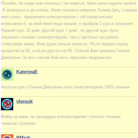
Пілюйка, бо люди ним лічились і їм помогло. Мені голки радили пройти
.Я звернувся в цю клініку. Мене лікувала невролог Галина Циц, ставила
мені голки , призначила електротерапію і той лазер високої
інтенсивності, за який мені люди казали. я пройшов 2 курса лікування.
Перший курс 10 днів .Другий курс 7 днів , но другий курс було
лікування голками і електротерапія, там є протокол що робить
стимуляцію мишц. Мені дуже сильно помогло. Після першого курсу
процентів на 50, а після другого на 80. Спасибі Вам шановна Галина
Дмитрівна. За все спасибі Вам весь персонал медпрактіки.
KaterinaE
Акупунктура у Галини Дмитрівни плюс електротерапія 100% поможе
vlasyuk
Вибор за вами, но процедура електротерапии і леченіє голками
-помагає суперово
RMich