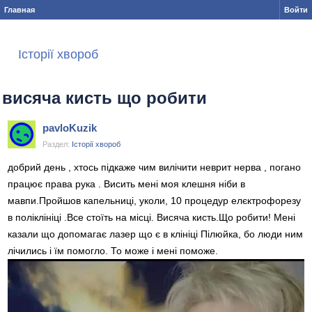
Главная
Войти
Історії хвороб
висяча кисть що робити
pavloKuzik
Раздел:
Історії хвороб
добрий день , хтось підкаже чим вилічити неврит нерва , погано
працює права рука . Висить мені моя клешня ніби в
мавпи.Пройшов капельниці, уколи, 10 процедур елєктрофорезу
в поліклініці .Все стоїть на місці. Висяча кисть.Що робити! Мені
казали що допомагає лазер що є в клініці Пілюйка, бо люди ним
лічились і їм помогло. То може і мені поможе.