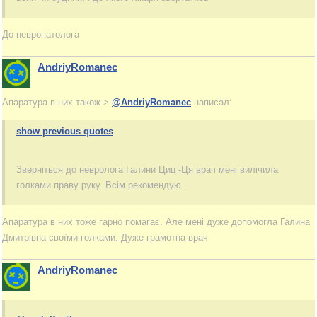
До невропатолога
AndriyRomanec
Апаратура в них також >
@AndriyRomanec
написал:
show previous quotes
Зверніться до невролога Галини Циц -Ця врач мені вилічила
голками праву руку. Всім рекомендую.
Апаратура в них тоже гарно помагає. Але мені дуже допомогла Галина
Дмитрівна своїми голками. Дуже грамотна врач
AndriyRomanec