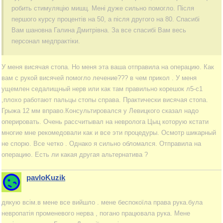
робить стимуляцію мишц. Мені дуже сильно помогло. Після
першого курсу процентів на 50, а після другого на 80. Спасибі
Вам шановна Галина Дмитрівна. За все спасибі Вам весь
персонал медпрактіки.
У меня висячая стопа. Но меня эта ваша отправила на операцию. Как
вам с рукой висячей помогло лечение??? в чем прикол . У меня
ущемлен седалищный нерв или как там правильно корешок л5-с1
,плохо работают пальцы стопы справа. Практически висячая стопа.
Грыжа 12 мм вправо.Консультировался у Левицкого сказал надо
оперировать. Очень рассчитывал на невролога Цыц которую кстати
многие мне рекомедовали как и все эти процедуры. Осмотр шикарный
не спорю. Все четко . Однако я сильно обломался. Отправила на
операцию. Есть ли какая другая альтернатива ?
pavloKuzik
дякую всім.в мене все вийшло . мене беспокоїла права рука.була
невропатія променевого нерва , погано працювала рука. Мене