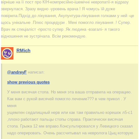
вірніше на її пост про КІН-компресійно-ішемічні невропатії-я відразу
звернулася. Зразу видно -уровень врача ! Я чомусь їй дуже
повірила.Підхід до лікування, Акупунтура-лікування голками у ней -це
щось унікальне .Плюс процедури . Мені помогло лікування .! Супер.
Врач як спеціаліст -просто супер .Як людина -взагалі- я такого
відношення не зустрічала. Всім рекомендую.
RMich
@andreyF
написал:
show previous quotes
У меня висячая стопа. Но меня эта ваша отправила на операцию.
Как вам с рукой висячей помогло лечение??? в чем прикол . У
меня
ущемлен седалищный нерв или как там правильно корешок л5-с1
,плохо работают пальцы стопы справа. Практически висячая
стопа. Грыжа 12 мм вправо.Консультировался у Левицкого сказал
надо оперировать. Очень рассчитывал на невролога Цыц которую