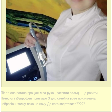
Після сна погано працює ліва рука , затепли пальці .Що робити.
Німесил і ібупрофен принімаю 3 дні, сімейна врач призначила
нейробіон. толку пока не бачу До кого звертатися?????