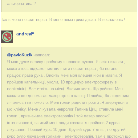
альтернатива ?
Так в мене неврит нерва. В мене нема грижі диска. В воспаленіє !
andreyF
@pavloKuzik
написал:
Я мав дуже велику проблему з правою рукою. Я всіх питався ,
може хтось підкаже чим вилічити неврит нерва , бо погано
працює права рука . Висить мені моя клешня ніби в мавпи. Я
пройшов капельниці, уколи, 10 процедур елєктрофорезу в
поліклініці .Все стоїть на місці. Висяча кисть.Що робити! Мені
казали що допомагає лазер що є в клініці Пілюйка, бо люди ним
лічились і їм помогло. Мені голки радили пройти .Я звернувся в
цю клініку. Мене лікувала невролог Галина Циц, ставила мені
голки , призначила електротерапію і той лазер високої
інтенсивності, за який мені люди казали. я пройшов 2 курса
лікування. Перший курс 10 днів .Другий курс 7 днів , но другий
курс було лікування голками і електротерапія, там є протокол що