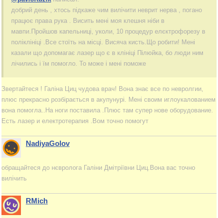
добрий день , хтось підкаже чим вилічити неврит нерва , погано
працює права рука . Висить мені моя клешня ніби в
мавпи.Пройшов капельниці, уколи, 10 процедур елєктрофорезу в
поліклініці .Все стоїть на місці. Висяча кисть.Що робити! Мені
казали що допомагає лазер що є в клініці Пілюйка, бо люди ним
лічились і їм помогло. То може і мені поможе
Звертайтеся ! Галіна Циц чудова врач! Вона знає все по невролгии,
плюс прекрасно розбірається в акупунурі. Мені своим иглоукалованием
вона помогла..На ноги поставила .Плюс там супер нове оборудование.
Есть лазер и електротерапия .Вом точно помогут
NadiyaGolov
обращайтеся до нєвролога Галіни Дмітріївни Циц.Вона вас точно
вилічить
RMich