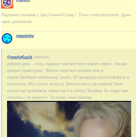
Лікування голками у Циц Галини-Супер !. Плюс електротерапія. Дуже
гарно допомагає
maximiv
@pavloKuzik
написал:
добрий день , хтось підкаже чим вилічити неврит нерва , погано
працює права рука . Висить мені моя клешня ніби в
мавпи.Пройшов капельниці, уколи, 10 процедур елєктрофорезу в
поліклініці .Все стоїть на місці. Висяча кисть.Що робити! Мені
казали що допомагає лазер що є в клініці Пілюйка, бо люди ним
лічились і їм помогло. То може і мені поможе.