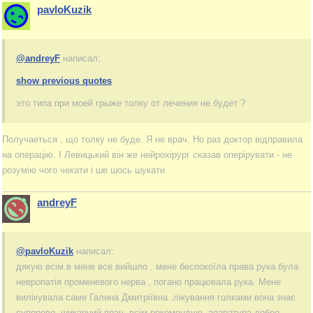
pavloKuzik
@andreyF
написал:
show previous quotes
это типа при моей грыже толку от лечения не будет ?
Получаеться , що толку не буде. Я не врач. Но раз доктор відправила
на операцію. І Левицький він же нейрохірург сказав оперірувати - не
розумію чого чекати і ше шось шукати
andreyF
@pavloKuzik
написал:
дякую всім.в мене все вийшло . мене беспокоїла права рука.була
невропатія променевого нерва , погано працювала рука. Мене
вилікувала саме Галина Дмитріївна .лікування голками вона знає
суперово. шикарний врач. всім рекомендую. апаратура добре