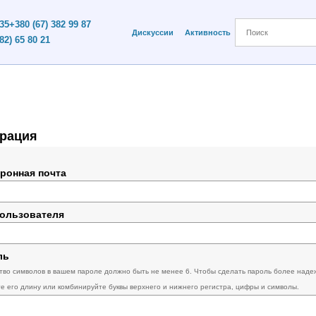
 35
+380 (67) 382 99 87
Дискуссии
Активность
82) 65 80 21
трация
ронная почта
пользователя
ль
тво символов в вашем пароле должно быть не менее 6. Чтобы сделать пароль более наде
те его длину или комбинируйте буквы верхнего и нижнего регистра, цифры и символы.