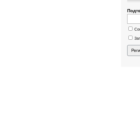
Подт
Со
Зап