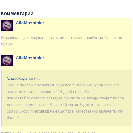
Комментарии
AllaMashtaler
Я пройшла курс лікування голками і лазером і проблема більше не
турбує
AllaMashtaler
@raeckaya
написал:
боль в половине головы и лица после лечения зубов верхней
челюсти,кетанов принимаю 14 дней-не особо
помогает.Стоматолог советует походить на лазер-говорит после
лечения каналов такое бывает.Сколько будет длиться такая
боль? Скоро праздники,чем быстро и качественно вылечить эту
боль:?