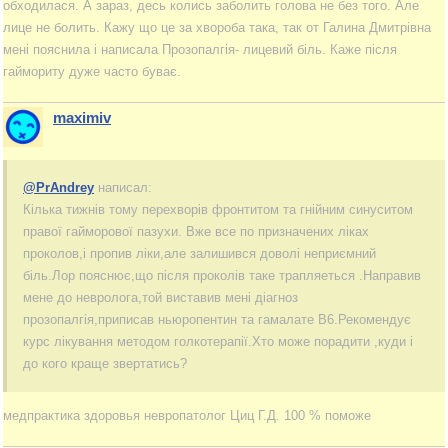
обходилася. А зараз, десь колись заболить голова не без того. Але
лице не болить. Кажу що це за хвороба така, так от Галина Дмитрівна
мені пояснила і написала Прозопалгія- лицевий біль. Каже після
гаймориту дуже часто буває.
maximiv
@PrAndrey
написал:
Кілька тижнів тому перехворів фронтитом та гнійним синуситом
правої гайморової пазухи. Вже все по призначених ліках
проколов,і пропив ліки,але залишився доволі неприємний
біль.Лор пояснює,що після проколів таке трапляеться .Направив
мене до невролога,той виставив мені діагноз
прозопалгія,приписав ньюропентин та гамалате В6.Рекомендує
курс лікування методом голкотерапії.Хто може порадити ,куди і
до кого краще звертатись?
медпрактика здоровья невропатолог Циц Г.Д. 100 % поможе