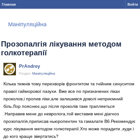
Главная
Войти
Маніпуляційна
Прозопалгія лікування методом
голкотерапії
PrAndrey
Раздел:
Маніпуляційна
Кілька тижнів тому перехворів фронтитом та гнійним синуситом
правої гайморової пазухи. Вже все по призначених ліках
проколов,і пропив ліки,але залишився доволі неприємний
біль.Лор пояснює,що після проколів таке трапляеться
.Направив мене до невролога,той виставив мені діагноз
прозопалгія,приписав ньюропентин та гамалате В6.Рекомендує
курс лікування методом голкотерапії.Хто може порадити ,куди і
до кого краще звертатись?