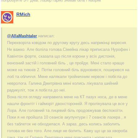
попробуйте 5-7 днів. Лазер гарно знімае біль і набряк
RMich
@AllaMashtaler
написал:
Перехворіла ковідом по другому кругу десь наприкінці вересня.
Не важко. Але боліла голова.Сімейна лікар приписала Нурофен і
Кавінтон форте, сказала що після корони у всіх дистонія,
венозний застій і головний біль , це пройде. Мені стало краще
може на тижнів 2. Потім головний біль відновився, поширився на
лоб та обличчя. Мене налякали тройничним нервом і побігла до
невролога. Галина Дмитрівна мені колись лікувала шийний
радикуліт, тож я побігла до неї.
Вона після огляду направила мене на КТ пазух носа, де в мене
нашли фронтіт і гайморіт двохсторонній. Я пролікувала це все у
Лора. Але головний та лицевий біль продовжував беспокоїти.
Поки я не пройшла 10 сеансів акупунтури і 7 сеансів лазера , я
без таблеток не обходилася. А зараз, десь колись заболить
голова не без того. Але лице не болить. Кажу що це за хвороба
така, так от Галина Дмитрівна мені пояснила і написала