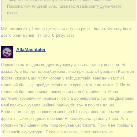
Прозопалгія- лицевий біль. Каже після гаймориту дуже часто
буває.
Мій племінник у Галини Дмитрівни лікував риніт. Після гайморіту його
довго риніт мучив . Нічого. Є результат
AllaMashtaler
Перехворіла ковідом по другому кругу десь наприкінці вересня. Не
важко. Але боліла голова.Сімейна лікар приписала Нурофен і Кавінтон
форте, сказала що після корони у всіх дистонія, венозний застій і
головний біль , це пройде. Мені стало краще може на тижнів 2. Потім
головний біль відновився, поширився на лоб та обличчя. Мене
налякали тройничним нервом і побігла до невролога. Галина Дмитрівна
мені колись лікувала шийний радикуліт, тож я побігла до неї.
Вона після огляду направила мене на КТ пазух носа, де в мене нашли
фронтіт і гайморіт двохсторонній. Я пролікувала це все у Лора. Але
головний та лицевий біль продовжував беспокоїти. Поки я не пройшла
10 сеансів акупунтури і 7 сеансів лазера , я без таблеток не