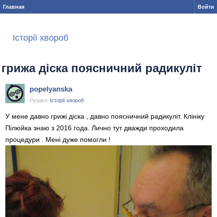
Главная
Войти
Історії хвороб
грижа діска поясничний радикуліт
popelyanska
Раздел:
Історії хвороб
У мене давно грижі діска , давно поясничний радикуліт. Клініку
Пілюйка знаю з 2016 года. Лично тут дважди проходила
процедури . Мені дуже помогли !